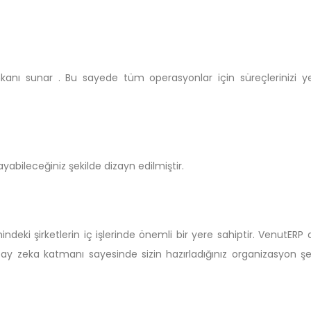
nı sunar . Bu sayede tüm operasyonlar için süreçlerinizi yet
ayabileceğiniz şekilde dizayn edilmiştir.
ki şirketlerin iç işlerinde önemli bir yere sahiptir. VenutERP 
apay zeka katmanı sayesinde sizin hazırladığınız organizasyon